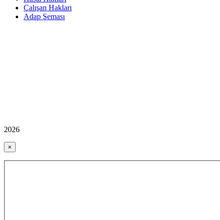
Çalışan Hakları
Adap Şeması
2026
×