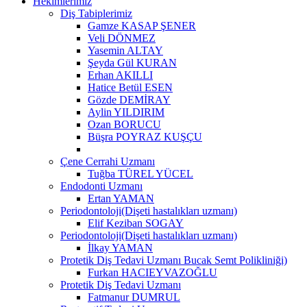
Hekimlerimiz
Diş Tabiplerimiz
Gamze KASAP ŞENER
Veli DÖNMEZ
Yasemin ALTAY
Şeyda Gül KURAN
Erhan AKILLI
Hatice Betül ESEN
Gözde DEMİRAY
Aylin YILDIRIM
Ozan BORUCU
Büşra POYRAZ KUŞÇU
Çene Cerrahi Uzmanı
Tuğba TÜREL YÜCEL
Endodonti Uzmanı
Ertan YAMAN
Periodontoloji(Dişeti hastalıkları uzmanı)
Elif Keziban SOGAY
Periodontoloji(Dişeti hastalıkları uzmanı)
İlkay YAMAN
Protetik Diş Tedavi Uzmanı Bucak Semt Polikliniği)
Furkan HACIEYVAZOĞLU
Protetik Diş Tedavi Uzmanı
Fatmanur DUMRUL