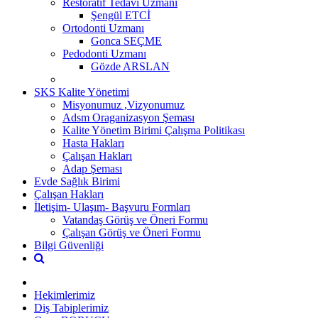
Restoratif Tedavi Uzmanı
Şengül ETCİ
Ortodonti Uzmanı
Gonca SEÇME
Pedodonti Uzmanı
Gözde ARSLAN
SKS Kalite Yönetimi
Misyonumuz ,Vizyonumuz
Adsm Oraganizasyon Şeması
Kalite Yönetim Birimi Çalışma Politikası
Hasta Hakları
Çalışan Hakları
Adap Şeması
Evde Sağlık Birimi
Çalışan Hakları
İletişim- Ulaşım- Başvuru Formları
Vatandaş Görüş ve Öneri Formu
Çalışan Görüş ve Öneri Formu
Bilgi Güvenliği
Hekimlerimiz
Diş Tabiplerimiz